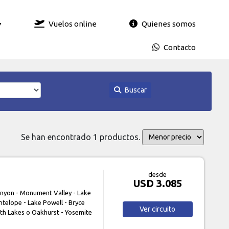
Vuelos online
Quienes somos
Contacto
Buscar
Se han encontrado 1 productos.
desde
USD 3.085
nyon - Monument Valley - Lake
telope - Lake Powell - Bryce
Ver
circuito
th Lakes o Oakhurst - Yosemite