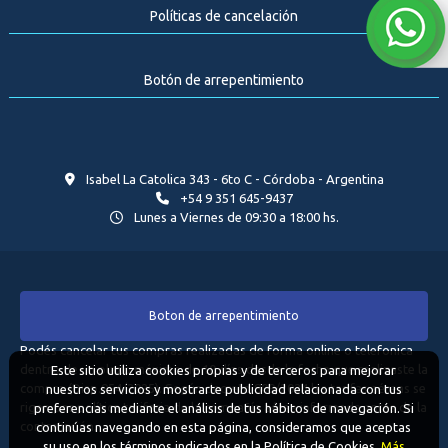
Políticas de cancelación
Botón de arrepentimiento
Isabel La Catolica 343 - 6to C - Córdoba - Argentina
+54 9 351 645-9437
Lunes a Viernes de 09:30 a 18:00 hs.
Boton de arrepentimiento
Podés cancelar tus compras realizadas de forma online o telefonica
dentro de un plazo máximo de 10 días desde la fecha que realizaste la
Este sitio utiliza cookies propias y de terceros para mejorar
compra (Disp.954/2025). Según decreto 809/2024 las tarifas aéreas se
nuestros servicios y mostrarte publicidad relacionada con tus
rigen por política tarifaria de la compañía aérea informada antes de la
preferencias mediante el análisis de tus hábitos de navegación. Si
contratación.
continúas navegando en esta página, consideramos que aceptas
su uso en los términos indicados en la Política de Cookies.
Más